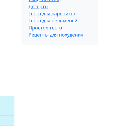
Десерты
Тесто для вареников
Тесто для пельменей
Простое тесто
Рецепты для похудения