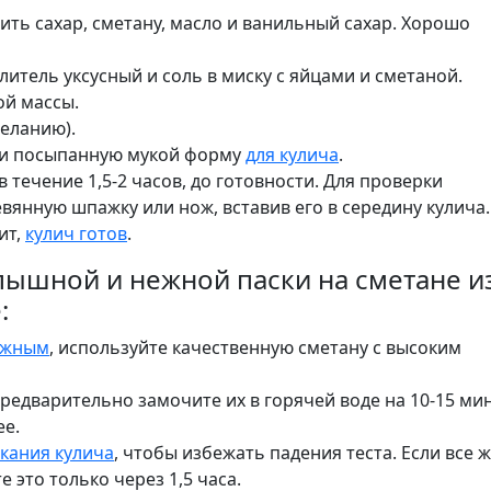
ить сахар, сметану, масло и ванильный сахар. Хорошо
литель уксусный и соль в миску с яйцами и сметаной.
й массы.
еланию).
 и посыпанную мукой форму
для кулича
.
в течение 1,5-2 часов, до готовности. Для проверки
янную шпажку или нож, вставив его в середину кулича.
ит,
кулич готов
.
ышной и нежной паски на сметане и
:
ажным
, используйте качественную сметану с высоким
предварительно замочите их в горячей воде на 10-15 мин
ее.
кания кулича
, чтобы избежать падения теста. Если все 
 это только через 1,5 часа.