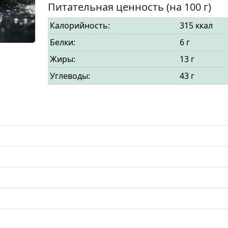
Питательная ценность (на 100 г)
Калорийность:
315 ккал
Белки:
6 г
Жиры:
13 г
Углеводы:
43 г