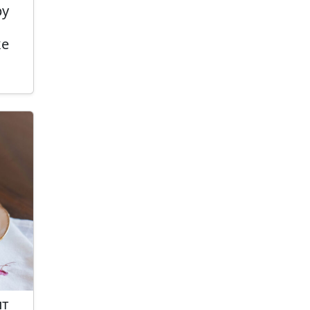
ру
ке
пт