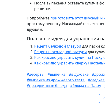
После выпекания оставьте кулич в фор
решетке.
Попробуйте
приготовить этот вкусный и 
простому рецепту. Наслаждайтесь его не
друзьям.
Полезные идеи для украшения па
Рецепт белковой глазури
для паски ку
Рецепт шоколадной глазури
для кулич
Как красиво украсить кулич на Пасху
Как красиво украсить сверху Пасхал
#десерты
#выпечка
#в духовке
#дрожж
#выпечка из дрожжевого теста
#сладкая
#праздничные блюда
#блюда на Пасху