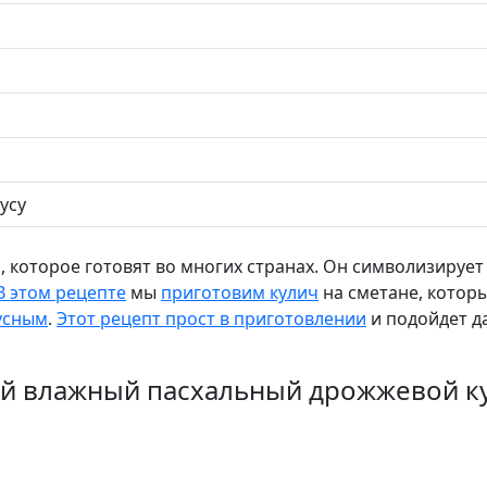
усу
 которое готовят во многих странах. Он символизирует
В этом рецепте
мы
приготовим кулич
на сметане, котор
усным
.
Этот рецепт прост в приготовлении
и подойдет д
ный влажный пасхальный дрожжевой к