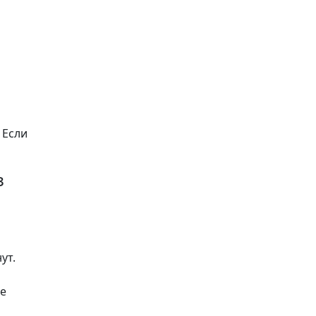
 Если
з
ут.
же