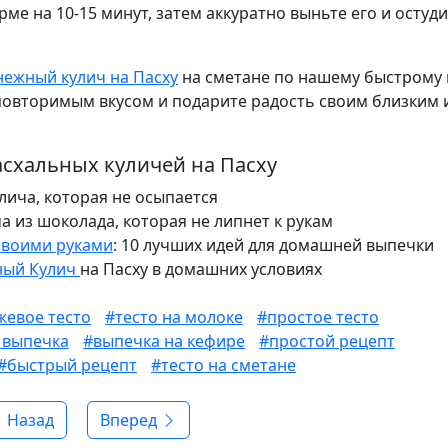
ме на 10-15 минут, затем аккуратно выньте его и остуди
нежный кулич на Пасху
на сметане по нашему быстрому 
повторимым вкусом и подарите радость своим близким 
схальных куличей на Пасху
лича, которая не осыпается
а из шоколада, которая не липнет к рукам
 своими руками
: 10 лучших идей для домашней выпечки
ьный Кулич
на Пасху в домашних условиях
евое тесто
#тесто на молоке
#простое тесто
 выпечка
#выпечка на кефире
#простой рецепт
#быстрый рецепт
#тесто на сметане
Предыдущий: Самый вкусный бездрожжевой кулич на с
Следующий: Лучший пасхальный кулич на ж
Назад
Вперед