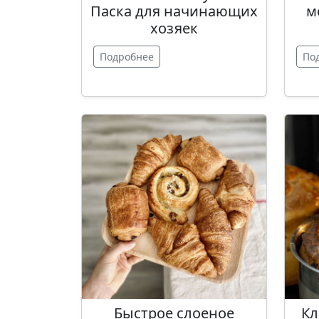
Паска для начинающих
м
хозяек
Подробнее
По
Быстрое слоеное
Кл